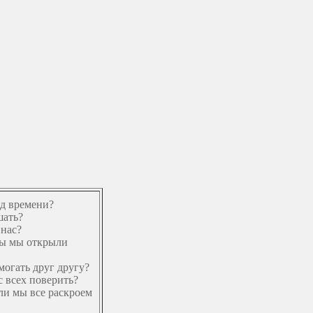
од времени?
шать?
 нас?
бы мы открыли
могать друг другу?
с всех поверить?
ли мы все раскроем