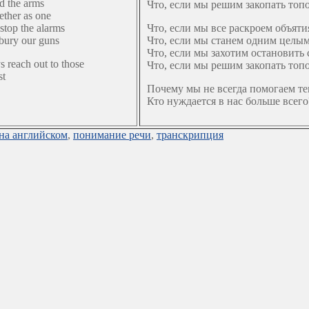
d the arms
Что, если мы решим закопать топ
ether as one
stop the alarms
Что, если мы все раскроем объяти
 bury our guns
Что, если мы станем одним целы
Что, если мы захотим остановить 
 reach out to those
Что, если мы решим закопать топ
st
Почему мы не всегда помогаем т
Кто нуждается в нас больше всего
 на английском
,
понимание речи
,
транскрипция