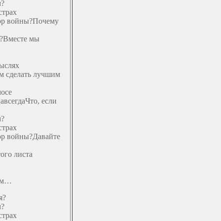
м?
страх
пор войны?Почему
о?Вместе мы
мыслях
м сделать лучшим
мосе
авсегдаЧто, если
м?
страх
пор войны?Давайте
ого листа
тем…
я?
м?
страх