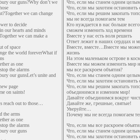
 bury our guns?Why don’t we
Что, если мы станем одним целы
those
Что, если мы захотим остановить 
st?Together we can change
Что, если мы решим закопать то
мы не всегда помогаем тем
wer to decide
Кто нуждается в нас больше всег
in our hearts and minds
сможем изменить ход времени
Together we can make a
Вместе у нас есть воля решить
Ответ лежит в наших сердцах и 
out of space
Вместе, вместе…Вместе мы може
nge the world foreverWhat if
жизнь
ms
На этом маленьком острове в кос
ether as one
Вместе мы можем изменить мир н
stop the alarms
мы все раскроем объятия?
bury our gunsLet’s unite and
Что, если мы станем одним целы
Что, если мы захотим остановить 
 new page
Что, если мы решим закопать то
me on saints!
объединимся и изменим мир!
Давайте объединимся вокруг чист
 reach out to those…
Давайте же, грешные, святые!
Уверуйте…
d the arms
Почему мы не всегда помогаем 
ether as one
stop the alarms
Что, если мы все раскроем объяти
 bury our guns
Что, если мы станем одним целы
Что, если мы захотим остановить 