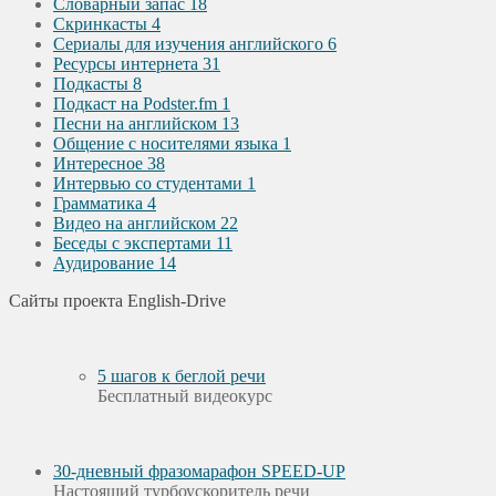
Словарный запас
18
Скринкасты
4
Сериалы для изучения английского
6
Ресурсы интернета
31
Подкасты
8
Подкаст на Podster.fm
1
Песни на английском
13
Общение с носителями языка
1
Интересное
38
Интервью со студентами
1
Грамматика
4
Видео на английском
22
Беседы с экспертами
11
Аудирование
14
Сайты проекта English-Drive
5 шагов к беглой речи
Бесплатный видеокурс
30-дневный фразомарафон SPEED-UP
Настоящий турбоускоритель речи