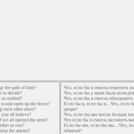
ge the path of time?
Что, если бы я смогла изменить х
r to decide?
Что, если бы у меня была воля ре
 us unified?
Что, если бы я смогла объединить
e would open up the doors?
Если бы я, если бы я…Что, если 
lp each other more?
двери?
 you all believe?
Что, если бы мы могли больше по
f we all opened the arms?
Что если бы я смогла заставить ва
ether as one?
Если бы мы, если бы мы…Что, ес
stop the alarms?
объятия?