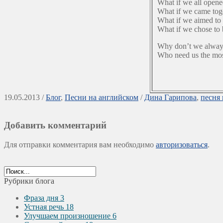
What if we all opene
What if we came tog
What if we aimed to 
What if we chose to
Why don’t we always
Who need us the mo
19.05.2013 /
Блог
,
Песни на английском
/
Дина Гарипова
,
песня
Добавить комментарий
Для отправки комментария вам необходимо
авторизоваться
.
Рубрики блога
Фраза дня
3
Устная речь
18
Улучшаем произношение
6