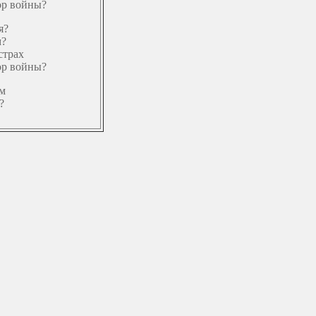
ор войны?
я?
м?
страх
ор войны?
ем
?