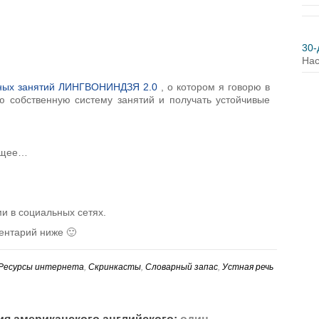
30
Нас
ивных занятий ЛИНГВОНИНДЗЯ 2.0
, о котором я говорю в
ю собственную систему занятий и получать устойчивые
ующее…
ми в социальных сетях.
ментарий ниже 🙂
Ресурсы интернета
,
Скринкасты
,
Словарный запас
,
Устная речь