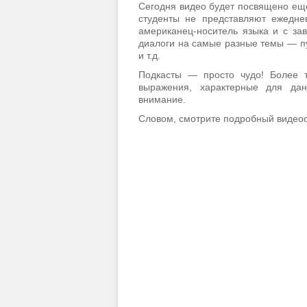
Сегодня видео будет посвящено еще 
студенты не представляют ежеднев
американец-носитель языка и с за
диалоги на самые разные темы — пу
и т.д.
Подкасты — просто чудо! Более т
выражения, характерные для дан
внимание.
Словом, смотрите подробный видеоо