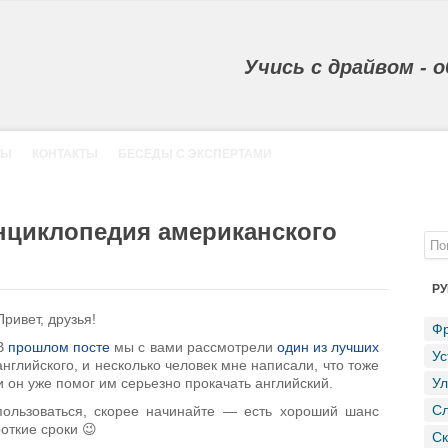
Учись с драйвом - 
ВЫ
КОНТАКТЫ
БЕСЕДЫ С ЭКСПЕРТАМИ
нциклопедия американского
РУ
Привет, друзья!
Фр
В
прошлом посте
мы с вами рассмотрели
один из лучших
Ус
нглийского, и несколько человек мне написали, что тоже
и он уже помог им серьезно прокачать английский.
Ул
Сл
ользоваться, скорее начинайте — есть хороший шанс
откие сроки 😉
Ск