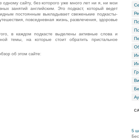
одному сайту, без которого уже много лет ни я, ни мои
Се
ных занятий английским. Это подкаст, который ведет
Ре
видным постоянным выкладывает свеженькие подкасты-
тешествия, повседневная жизнь, развлечения, здоровье
По
По
ого, в каждом подкасте выделены активные слова и
Пе
ной темы, на которые стоит обратить пристальное
Об
бзор об этом сайте:
Ин
Ин
Гр
Ви
Бе
Ау
СА
5 ш
Бес