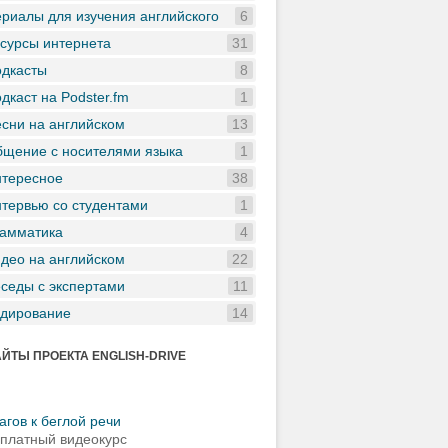
риалы для изучения английского
6
сурсы интернета
31
дкасты
8
дкаст на Podster.fm
1
сни на английском
13
щение с носителями языка
1
тересное
38
тервью со студентами
1
амматика
4
део на английском
22
седы с экспертами
11
дирование
14
ЙТЫ ПРОЕКТА ENGLISH-DRIVE
агов к беглой речи
платный видеокурс